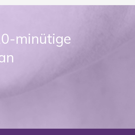
 20-minütige
 an