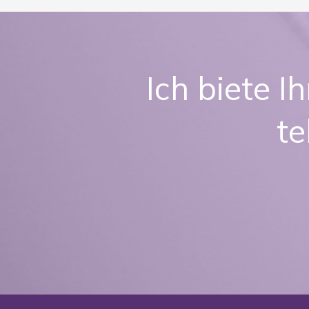
Ich biete I
te